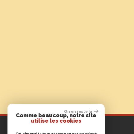
On en reste là
Comme beaucoup, notre site
utilise les cookies
Contactez-nous
On aimerait vous accompagner pendant