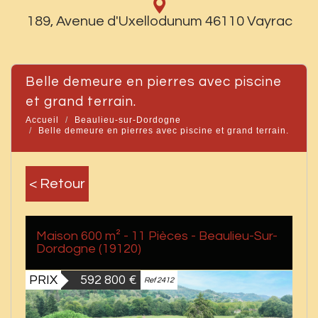
189, Avenue d'Uxellodunum 46110 Vayrac
belle demeure en pierres avec piscine
et grand terrain.
Accueil
Beaulieu-sur-Dordogne
Belle demeure en pierres avec piscine et grand terrain.
< Retour
Maison 600 m² - 11 Pièces - Beaulieu-Sur-
Dordogne (19120)
PRIX
592 800
€
Ref 2412