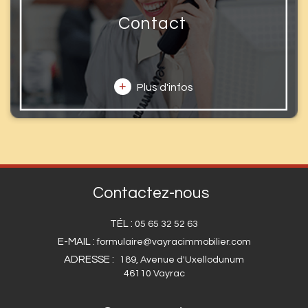
Contact
+
Plus d'infos
Contactez-nous
TÉL :
05 65 32 52 63
E-MAIL :
formulaire@vayracimmobilier.com
ADRESSE :
189, Avenue d'Uxellodunum
46110 Vayrac