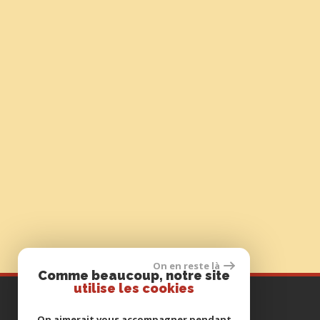
On en reste là
Comme beaucoup, notre site
utilise les cookies
Contactez-nous
On aimerait vous accompagner pendant