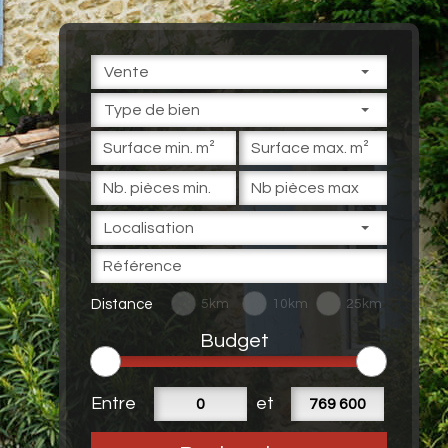
Vente
Type de bien
Localisation
Distance
5km
10km
25km
Budget
Entre
et