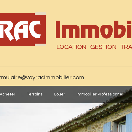
rmulaire@vayracimmobilier.com
Acheter
Terrains
Louer
Immobilier Professionnel