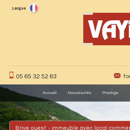
Langue
05 65 32 52 63
fo
Accueil
Nouveautés
Prestige
brive ouest - immeuble avec local commerc