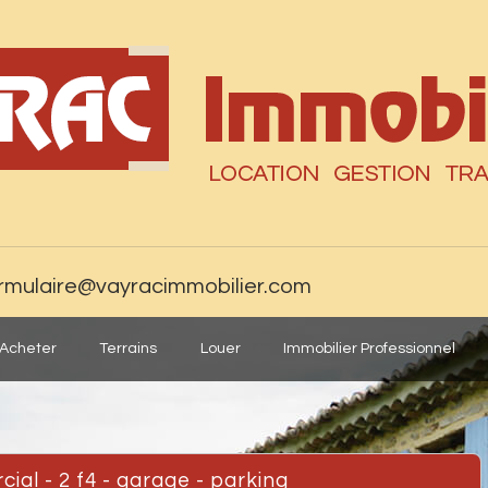
rmulaire@vayracimmobilier.com
Acheter
Terrains
Louer
Immobilier Professionnel
ial - 2 f4 - garage - parking