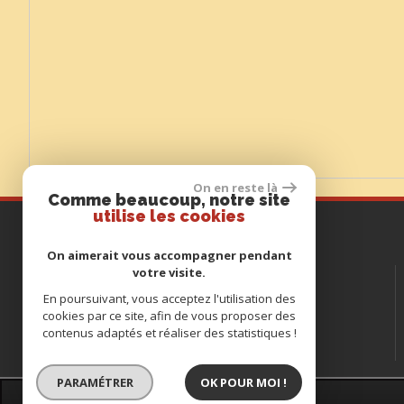
On en reste là
Comme beaucoup, notre site
utilise les cookies
Contactez-nous
On aimerait vous accompagner pendant
votre visite.
TÉL :
05 65 32 52 63
E-MAIL :
En poursuivant, vous acceptez l'utilisation des
formulaire@vayracimmobilier.com
cookies par ce site, afin de vous proposer des
ADRESSE :
189, Avenue d'Uxellodunum
contenus adaptés et réaliser des statistiques !
46110 Vayrac
PARAMÉTRER
OK POUR MOI !