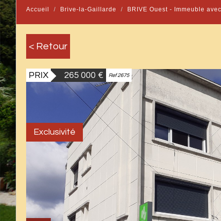
Accueil
Brive-la-Gaillarde
BRIVE Ouest - Immeuble avec 
< Retour
PRIX
265 000
€
Ref 2675
Exclusivité