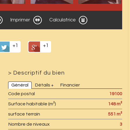
Imprimer
Calculatrice
+1
+1
>
Descriptif du bien
Général
Détails +
Financier
Code postal
19100
Surface habitable (m²)
148 m²
surface terrain
551 m²
Nombre de niveaux
3