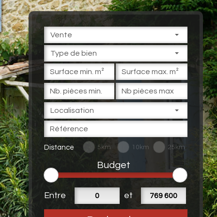
Vente
Type de bien
Localisation
Distance
5km
10km
25km
Budget
Entre
et