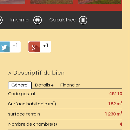
Imprimer
Calculatrice
+1
+1
>
Descriptif du bien
Général
Détails +
Financier
Code postal
46110
Surface habitable (m²)
162 m²
surface terrain
1 230 m²
Nombre de chambre(s)
4