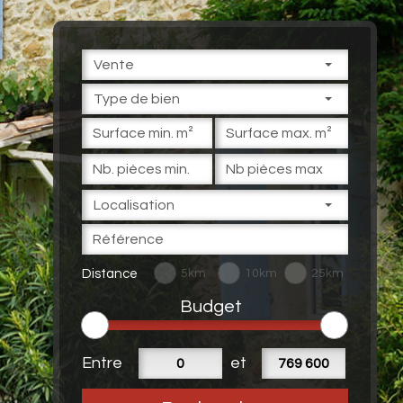
Vente
Type de bien
Localisation
Distance
5km
10km
25km
Budget
Entre
et