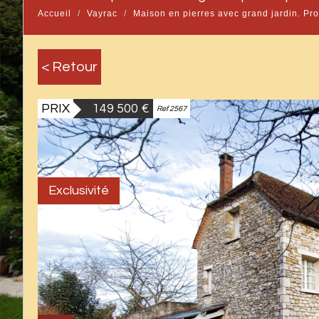
Accueil
Vayrac
Maison en pierres avec grand jardin. Pr
< Retour
PRIX
149 500
€
Ref 2567
Exclusivité