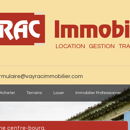
rmulaire@vayracimmobilier.com
Acheter
Terrains
Louer
Immobilier Professionnel
che centre-bourg.