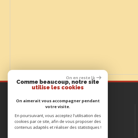
On en reste là
Comme beaucoup, notre site
utilise les cookies
Contactez-nous
On aimerait vous accompagner pendant
votre visite.
TÉL :
05 65 32 52 63
E-MAIL :
En poursuivant, vous acceptez l'utilisation des
formulaire@vayracimmobilier.com
cookies par ce site, afin de vous proposer des
ADRESSE :
189, Avenue d'Uxellodunum
contenus adaptés et réaliser des statistiques !
46110 Vayrac